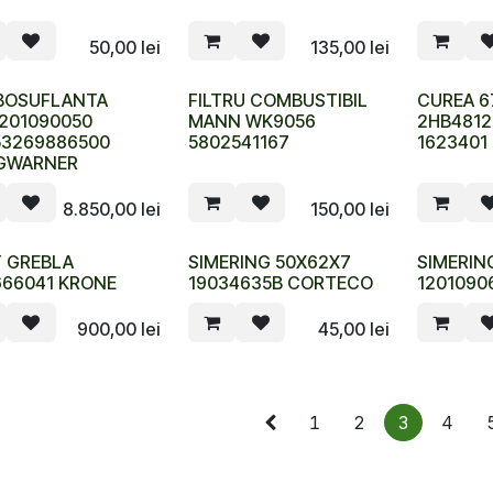
50,00
lei
135,00
lei
BOSUFLANTA
FILTRU COMBUSTIBIL
CUREA 6
201090050
MANN WK9056
2HB4812
53269886500
5802541167
1623401
GWARNER
8.850,00
lei
150,00
lei
T GREBLA
SIMERING 50X62X7
SIMERIN
666041 KRONE
19034635B CORTECO
1201090
900,00
lei
45,00
lei
1
2
3
4