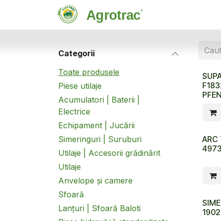
Sari la conținut
Magazin
C
Categorii
Toate produsele
SUP
F183
Piese utilaje
PFE
Acumulatori | Baterii |
Electrice
Echipament | Jucării
Simeringuri | Suruburi
ARC
497
Utilaje | Accesorii grădinărit
Utilaje
Anvelope și camere
Sfoară
SIME
Lanțuri | Sfoară Baloti
190