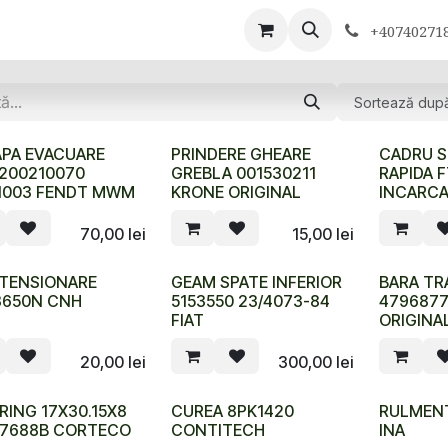
ontactează-ne
+40740271
Sortează dup
APA EVACUARE
PRINDERE GHEARE
CADRU 
200210070
GREBLA 001530211
RAPIDA 
N003 FENDT MWM
KRONE ORIGINAL
INCARC
70,00
lei
15,00
lei
 TENSIONARE
GEAM SPATE INFERIOR
BARA TR
3650N CNH
5153550 23/4073-84
479687
FIAT
ORIGINA
20,00
lei
300,00
lei
RING 17X30.15X8
CUREA 8PK1420
RULMEN
27688B CORTECO
CONTITECH
INA