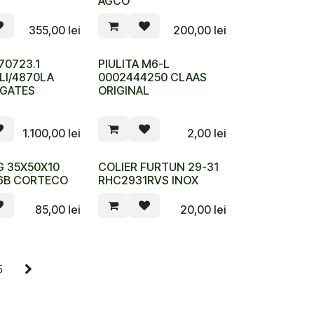
AGCO
355,00
lei
200,00
lei
70723.1
PIULITA M6-L
LI/4870LA
0002444250 CLAAS
 GATES
ORIGINAL
1.100,00
lei
2,00
lei
G 35X50X10
COLIER FURTUN 29-31
6B CORTECO
RHC2931RVS INOX
85,00
lei
20,00
lei
5