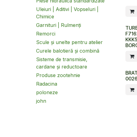
Piese hidraulică standardizate
Uleiuri | Aditivi | Vopseluri |
Chimice
Garnituri | Rulmenți
TUR
F716
Remorci
KKK
Scule și unelte pentru atelier
BOR
Curele balotieră și combină
Sisteme de transmisie,
cardane și reductoare
BRA
Produse zootehnie
002
Radacina
poloneze
john