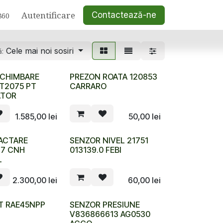
Autentificare
Contactează-ne
860
Cele mai noi sosiri
ă:
SCHIMBARE
PREZON ROATA 120853
FT2075 PT
CARRARO
ATOR
1.585,00
lei
50,00
lei
ACTARE
SENZOR NIVEL 21751
77 CNH
013139.0 FEBI
L
2.300,00
lei
60,00
lei
T RAE45NPP
SENZOR PRESIUNE
V836866613 AG0530