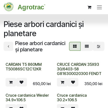
Sari la conținut
Piese arbori cardanici și
planetare
Piese arbori cardanici
și planetare
CARDAN T5 860MM
CRUCE CARDAN 35X93
T50086SC12C12KR
30/6403-58
G816300020300 FENDT
650,00
lei
350,00
lei
Cruce cardanica Wesler
Cruce cardanica
34.9x106.5
30.2x106.5