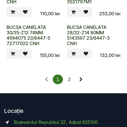
CNH
3531797M1
110,00
lei
253,00
lei
BUCSA CANELATA
BUCSA CANELATA
30/35-Z12 74MM
28/32-Z14 80MM
4994075 23/6447-5
5143597 23/6447-3
72717022 CNH
CNH
155,00
lei
132,00
lei
1
2
Locație
Bulevardul Republicii 2Z, Adjud 625100