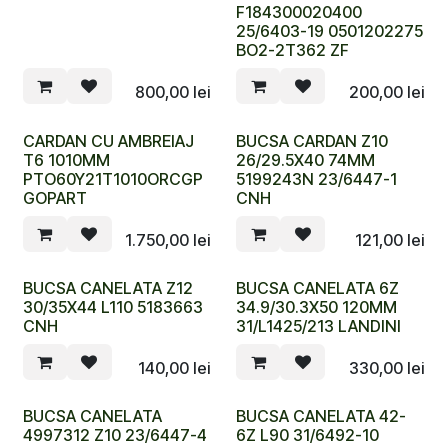
F184300020400
25/6403-19 0501202275
BO2-2T362 ZF
800,00
lei
200,00
lei
CARDAN CU AMBREIAJ
BUCSA CARDAN Z10
T6 1010MM
26/29.5X40 74MM
PTO60Y21T1010ORCGP
5199243N 23/6447-1
GOPART
CNH
1.750,00
lei
121,00
lei
BUCSA CANELATA Z12
BUCSA CANELATA 6Z
30/35X44 L110 5183663
34.9/30.3X50 120MM
CNH
31/L1425/213 LANDINI
140,00
lei
330,00
lei
BUCSA CANELATA
BUCSA CANELATA 42-
4997312 Z10 23/6447-4
6Z L90 31/6492-10