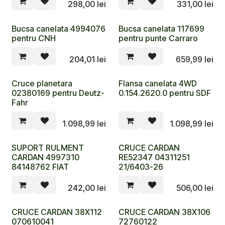
298,00
lei
331,00
lei
Bucsa canelata 4994076
Bucsa canelata 117699
pentru CNH
pentru punte Carraro
204,01
lei
659,99
lei
Cruce planetara
Flansa canelata 4WD
02380169 pentru Deutz-
0.154.2620.0 pentru SDF
Fahr
1.098,99
lei
1.098,99
lei
SUPORT RULMENT
CRUCE CARDAN
CARDAN 4997310
RE52347 04311251
84148762 FIAT
21/6403-26
242,00
lei
506,00
lei
CRUCE CARDAN 38X112
CRUCE CARDAN 38X106
070610041
72760122