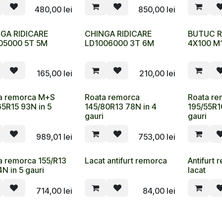
480,00
lei
850,00
lei
GA RIDICARE
CHINGA RIDICARE
BUTUC R
05000 5T 5M
LD1006000 3T 6M
4X100 M1
165,00
lei
210,00
lei
a remorca M+S
Roata remorca
Roata re
65R15 93N in 5
145/80R13 78N in 4
195/55R1
gauri
gauri
989,01
lei
753,00
lei
a remorca 155/R13
Lacat antifurt remorca
Antifurt 
N in 5 gauri
lacat
714,00
lei
84,00
lei