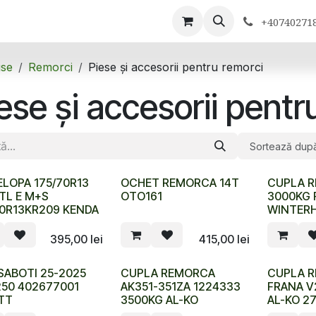
ontactează-ne
+40740271
se
Remorci
Piese și accesorii pentru remorci
ese și accesorii pentr
Sortează dup
LOPA 175/70R13
OCHET REMORCA 14T
CUPLA 
TL E M+S
OTO161
3000KG 
0R13KR209 KENDA
WINTER
395,00
lei
415,00
lei
SABOTI 25-2025
CUPLA REMORCA
CUPLA 
50 402677001
AK351-351ZA 1224333
FRANA V
TT
3500KG AL-KO
AL-KO 2