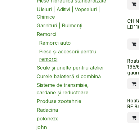
Piese hidraulică standardizate
Uleiuri | Aditivi | Vopseluri |
Chimice
CHIN
Garnituri | Rulmenți
LD11
Remorci
Remorci auto
Piese și accesorii pentru
remorci
Roat
195/
Scule și unelte pentru atelier
gauri
Curele balotieră și combină
Sisteme de transmisie,
cardane și reductoare
Roat
Produse zootehnie
RF 84
Radacina
poloneze
john