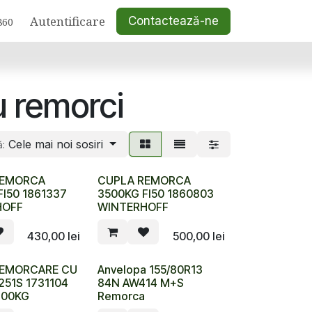
Autentificare
Contactează-ne
860
u remorci
Cele mai noi sosiri
ă:
REMORCA
CUPLA REMORCA
FI50 1861337
3500KG FI50 1860803
HOFF
WINTERHOFF
430,00
lei
500,00
lei
REMORCARE CU
Anvelopa 155/80R13
251S 1731104
84N AW414 M+S
700KG
Remorca