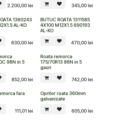
2.200,00
lei
345,00
lei
OATA 1360243
BUTUC ROATA 1311585
2X1.5 AL-KO
4X100 M12X1.5 690193
AL-KO
630,00
lei
470,00
lei
morca
Roata remorca
0C 98N in 5
175/70R13 86N in 5
gauri
852,00
lei
742,00
lei
remorca fara
Opritor roata 360mm
galvanizate
111,01
lei
605,00
lei