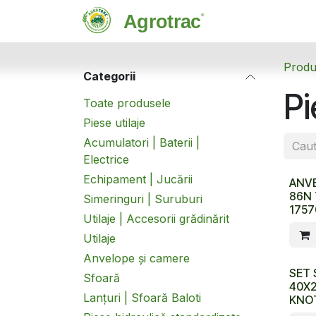
Sari la conținut
Magazin
C
Produ
Categorii
Pi
Toate produsele
Piese utilaje
Acumulatori | Baterii |
Electrice
Echipament | Jucării
ANVE
86N 
Simeringuri | Suruburi
1757
Utilaje | Accesorii grădinărit
Utilaje
Anvelope și camere
SET 
Sfoară
40X2
Lanțuri | Sfoară Baloti
KNO