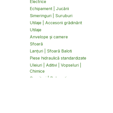
Electrice
Echipament | Jucării
Simeringuri | Suruburi
Utilaje | Accesorii grădinărit
Utilaje
Anvelope și camere
Sfoară
Lanțuri | Sfoară Baloti
Piese hidraulică standardizate
Uleiuri | Aditivi | Vopseluri |
Chimice
Garnituri | Rulmenți
Remorci
Scule și unelte pentru atelier
Curele balotieră și combină
Sisteme de transmisie,
cardane și reductoare