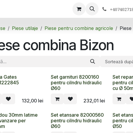
ontactează-ne
+40740271
se
Piese utilaje
Piese pentru combine agricole
Piese
ese combina Bizon
Sortează dup
a Gates
Set garnituri 8200160
Set repa
1222845
pentru cilndru hidraulic
pentru cil
Ø60
cu Ø 50
132,00
lei
232,01
lei
dou 30mm latime
Set etansare 82000560
Set etan
 vanzare per
pentru cilndru hidraulic
pentru ci
mm
Ø60
Ø50