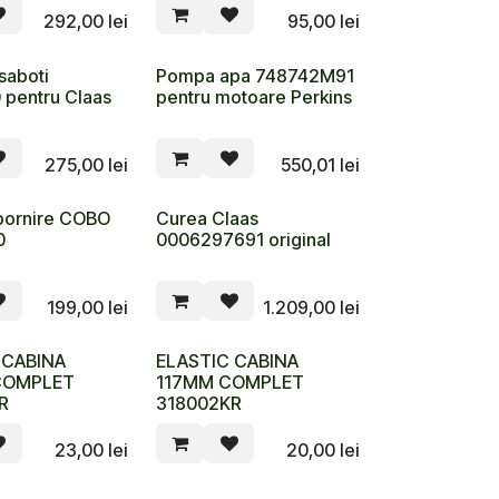
292,00
lei
95,00
lei
saboti
Pompa apa 748742M91
 pentru Claas
pentru motoare Perkins
275,00
lei
550,01
lei
pornire COBO
Curea Claas
0
0006297691 original
199,00
lei
1.209,00
lei
 CABINA
ELASTIC CABINA
COMPLET
117MM COMPLET
R
318002KR
23,00
lei
20,00
lei