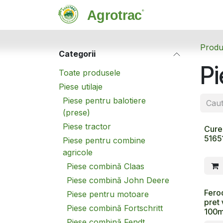
Sari la conținut
Magazin
C
Produ
Categorii
Pi
Toate produsele
Piese utilaje
Piese pentru balotiere
(prese)
Piese tractor
Cure
5165
Piese pentru combine
agricole
Piese combină Claas
Piese combină John Deere
Fero
Piese pentru motoare
pret
Piese combină Fortschritt
100
Piese combină Fendt