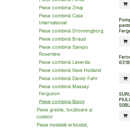
Piese combina Zmaj
Piese combină Case
Pom
International
pent
Ferg
Piese combină Dronningborg
Piese combină Braud
Piese combina Sampo
Rosenlew
Fero
Piese combină Laverda
6318
Piese combină New Holland
Piese combină Deutz-Fahr
Piese combină Massey
Ferguson
SURU
PIUL
Piese combina Bizon
50BU
Piese greble, tocătoare și
cositori
Piese instalatii erbicidat,