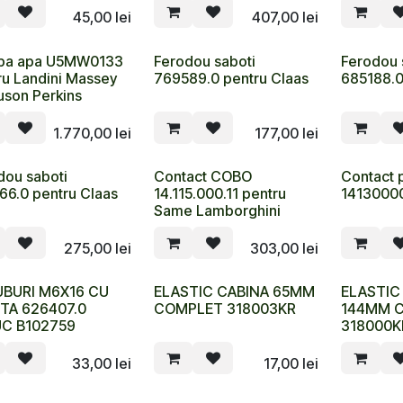
45,00
lei
407,00
lei
pa apa U5MW0133
Ferodou saboti
Ferodou 
ru Landini Massey
769589.0 pentru Claas
685188.0
uson Perkins
1.770,00
lei
177,00
lei
dou saboti
Contact COBO
Contact 
66.0 pentru Claas
14.115.000.11 pentru
1413000
Same Lamborghini
275,00
lei
303,00
lei
BURI M6X16 CU
ELASTIC CABINA 65MM
ELASTIC
ITA 626407.0
COMPLET 318003KR
144MM 
C B102759
318000K
33,00
lei
17,00
lei