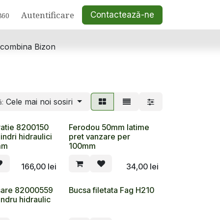
Autentificare
Contactează-ne
860
 combina Bizon
Cele mai noi sosiri
ă:
ratie 8200150
Ferodou 50mm latime
indri hidraulici
pret vanzare per
mm
100mm
166,00
lei
34,00
lei
sare 82000559
Bucsa filetata Fag H210
lndru hidraulic