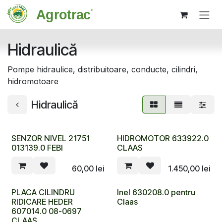
Sari la conținut
Hidraulică
Pompe hidraulice, distribuitoare, conducte, cilindri,
hidromotoare
Hidraulică
SENZOR NIVEL 21751
HIDROMOTOR 633922.0
013139.0 FEBI
CLAAS
60,00
lei
1.450,00
lei
PLACA CILINDRU
Inel 630208.0 pentru
RIDICARE HEDER
Claas
607014.0 08-0697
CLAAS