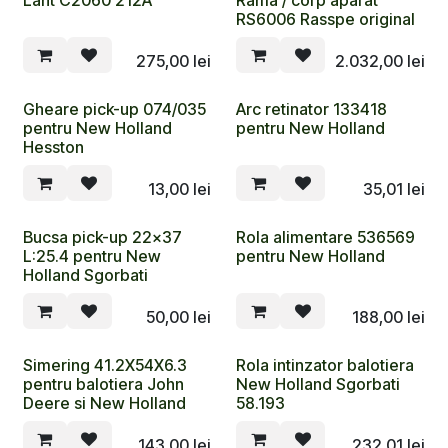
RS6006 Rasspe original
275,00
lei
2.032,00
lei
Gheare pick-up 074/035
Arc retinator 133418
pentru New Holland
pentru New Holland
Hesston
13,00
lei
35,01
lei
Bucsa pick-up 22x37
Rola alimentare 536569
L:25.4 pentru New
pentru New Holland
Holland Sgorbati
50,00
lei
188,00
lei
Simering 41.2X54X6.3
Rola intinzator balotiera
pentru balotiera John
New Holland Sgorbati
Deere si New Holland
58.193
143,00
lei
232,01
lei