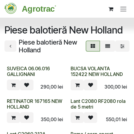
Sari la conținut
Piese balotieră New Holland
Piese balotieră New
Holland
SUVEICA 06.06.016
BUCSA VOLANTA
GALLIGNANI
152422 NEW HOLLAND
290,00
lei
300,00
lei
RETINATOR 167165 NEW
Lant C2080 RF2080 rola
HOLLAND
de 5 metri
350,00
lei
550,01
lei
Lant C2060 212A
Rama / corp aparat