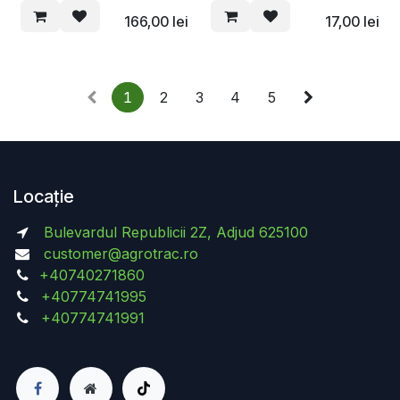
166,00
lei
17,00
lei
1
2
3
4
5
Locație
Bulevardul Republicii 2Z, Adjud 625100
customer@agrotrac.ro
+40740271860
+40774741995
+40774741991