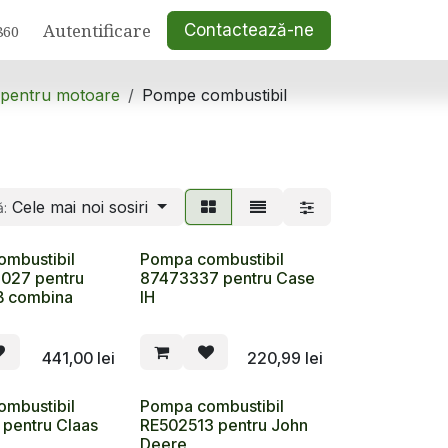
Autentificare
Contactează-ne
860
 pentru motoare
Pompe combustibil
Cele mai noi sosiri
ă:
mbustibil
Pompa combustibil
027 pentru
87473337 pentru Case
B combina
IH
441,00
lei
220,99
lei
mbustibil
Pompa combustibil
pentru Claas
RE502513 pentru John
Deere