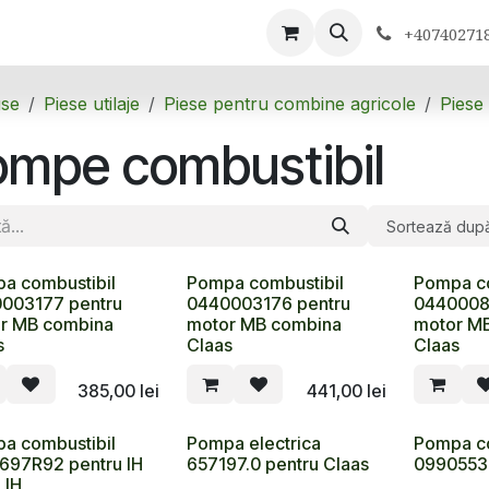
ontactează-ne
+40740271
se
Piese utilaje
Piese pentru combine agricole
Piese
ompe combustibil
Sortează dup
a combustibil
Pompa combustibil
Pompa co
003177 pentru
0440003176 pentru
0440008
r MB combina
motor MB combina
motor M
s
Claas
Claas
385,00
lei
441,00
lei
a combustibil
Pompa electrica
Pompa co
697R92 pentru IH
657197.0 pentru Claas
0990553 
 IH