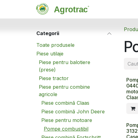
Sari la conținut
Magazin
C
Produ
Categorii
P
Toate produsele
Piese utilaje
Piese pentru balotiere
(prese)
Piese tractor
Pomp
0440
Piese pentru combine
moto
agricole
Claa
Piese combină Claas
Piese combină John Deere
Piese pentru motoare
Pomp
Pompe combustibil
3132
Case
Piese combină Fortschritt