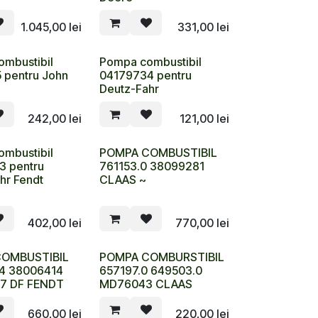
1.045,00
lei
331,00
lei
mbustibil
Pompa combustibil
 pentru John
04179734 pentru
Deutz-Fahr
242,00
lei
121,00
lei
mbustibil
POMPA COMBUSTIBIL
3 pentru
761153.0 38099281
hr Fendt
CLAAS ~
402,00
lei
770,00
lei
OMBUSTIBIL
POMPA COMBURSTIBIL
4 38006414
657197.0 649503.0
87 DF FENDT
MD76043 CLAAS
660,00
lei
220,00
lei