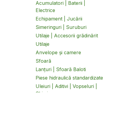
Acumulatori | Baterii |
Electrice
Echipament | Jucării
Simeringuri | Suruburi
Utilaje | Accesorii grădinărit
Utilaje
Anvelope și camere
Sfoară
Lanțuri | Sfoară Baloti
Piese hidraulică standardizate
Uleiuri | Aditivi | Vopseluri |
Chimice
Garnituri | Rulmenți
Remorci
Scule și unelte pentru atelier
Curele balotieră și combină