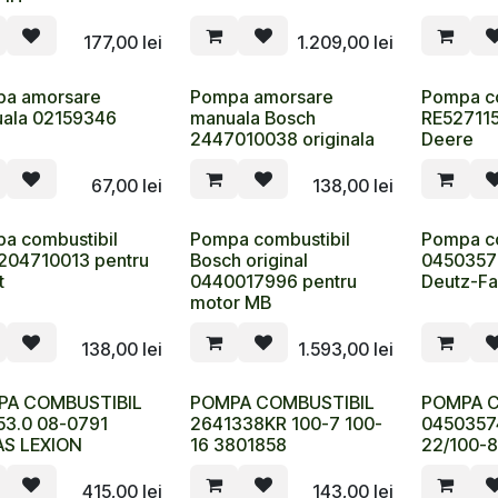
177,00
lei
1.209,00
lei
a amorsare
Pompa amorsare
Pompa co
ala 02159346
manuala Bosch
RE527115
2447010038 originala
Deere
67,00
lei
138,00
lei
a combustibil
Pompa combustibil
Pompa co
204710013 pentru
Bosch original
0450357
t
0440017996 pentru
Deutz-Fa
motor MB
138,00
lei
1.593,00
lei
PA COMBUSTIBIL
POMPA COMBUSTIBIL
POMPA C
53.0 08-0791
2641338KR 100-7 100-
0450357
S LEXION
16 3801858
22/100-
415,00
lei
143,00
lei