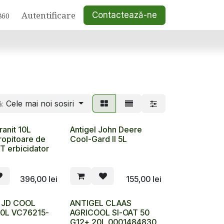
Autentificare
Contactează-ne
860
Cele mai noi sosiri
ă:
ranit 10L
Antigel John Deere
ropitoare de
Cool-Gard II 5L
 erbicidator
396,00
lei
155,00
lei
 JD COOL
ANTIGEL CLAAS
20L VC76215-
AGRICOOL SI-OAT 50
G12+ 20L 0001484830