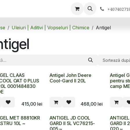
ontactează-ne
+40740271
se
Uleiuri | Aditivi | Vopseluri | Chimice
Antigel
tigel
Sortează dup
GEL CLAAS
Antigel John Deere
Antigel G
COOL OAT 0 PLUS
Cool-Gard II 20L
pentru st
20L 0001484830
camp MET
DE
415,00
lei
468,00
lei
GEL MET 88810KR
ANTIGEL JD COOL
ANTIGEL
STRU 10L ~
GARD II 5L VC76215-
GARD II 
005 ~
020 ~