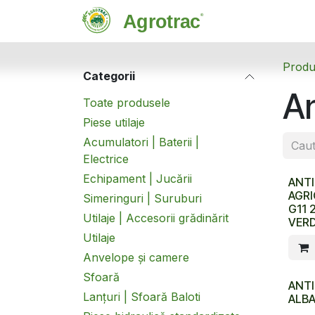
Sari la conținut
Magazin
C
Produ
Categorii
An
Toate produsele
Piese utilaje
Acumulatori | Baterii |
Electrice
Echipament | Jucării
ANTI
AGRI
Simeringuri | Suruburi
G11 
Utilaje | Accesorii grădinărit
VER
Utilaje
Anvelope și camere
Sfoară
ANTI
Lanțuri | Sfoară Baloti
ALBA