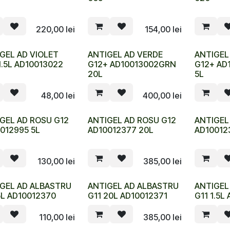
220,00
lei
154,00
lei
GEL AD VIOLET
ANTIGEL AD VERDE
ANTIGEL
1.5L AD10013022
G12+ AD10013002GRN
G12+ AD
20L
5L
48,00
lei
400,00
lei
GEL AD ROSU G12
ANTIGEL AD ROSU G12
ANTIGEL
012995 5L
AD10012377 20L
AD100123
130,00
lei
385,00
lei
GEL AD ALBASTRU
ANTIGEL AD ALBASTRU
ANTIGEL
5L AD10012370
G11 20L AD10012371
G11 1.5L
110,00
lei
385,00
lei