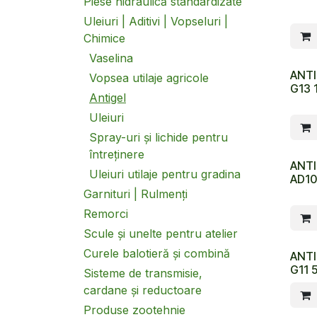
Piese hidraulică standardizate
Uleiuri | Aditivi | Vopseluri |
Chimice
Vaselina
ANTI
Vopsea utilaje agricole
G13 
Antigel
Uleiuri
Spray-uri și lichide pentru
întreținere
ANTI
Uleiuri utilaje pentru gradina
AD10
Garnituri | Rulmenți
Remorci
Scule și unelte pentru atelier
Curele balotieră și combină
ANTI
G11 
Sisteme de transmisie,
cardane și reductoare
Produse zootehnie