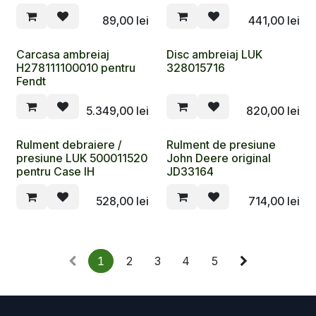
89,00
lei
441,00
lei
Carcasa ambreiaj
Disc ambreiaj LUK
H278111100010 pentru
328015716
Fendt
5.349,00
lei
820,00
lei
Rulment debraiere /
Rulment de presiune
presiune LUK 500011520
John Deere original
pentru Case IH
JD33164
528,00
lei
714,00
lei
1
2
3
4
5