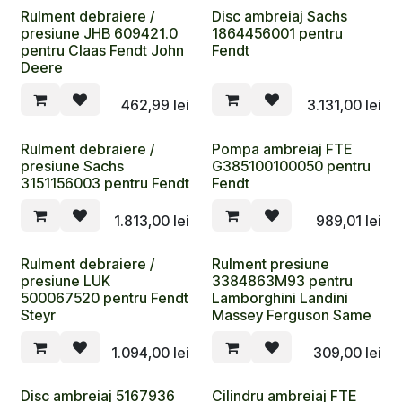
Rulment debraiere /
Disc ambreiaj Sachs
presiune JHB 609421.0
1864456001 pentru
pentru Claas Fendt John
Fendt
Deere
462,99
lei
3.131,00
lei
Rulment debraiere /
Pompa ambreiaj FTE
presiune Sachs
G385100100050 pentru
3151156003 pentru Fendt
Fendt
1.813,00
lei
989,01
lei
Rulment debraiere /
Rulment presiune
presiune LUK
3384863M93 pentru
500067520 pentru Fendt
Lamborghini Landini
Steyr
Massey Ferguson Same
1.094,00
lei
309,00
lei
Disc ambreiaj 5167936
Cilindru ambreiaj FTE