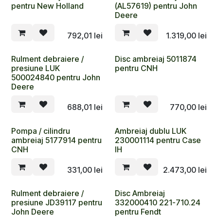
pentru New Holland
(AL57619) pentru John
Deere
792,01
lei
1.319,00
lei
Rulment debraiere /
Disc ambreiaj 5011874
presiune LUK
pentru CNH
500024840 pentru John
Deere
688,01
lei
770,00
lei
Pompa / cilindru
Ambreiaj dublu LUK
ambreiaj 5177914 pentru
230001114 pentru Case
CNH
IH
331,00
lei
2.473,00
lei
Rulment debraiere /
Disc Ambreiaj
presiune JD39117 pentru
332000410 221-710.24
John Deere
pentru Fendt