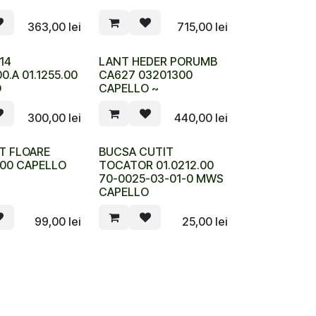
363,00
lei
715,00
lei
14
LANT HEDER PORUMB
00.A 01.1255.00
CA627 03201300
O
CAPELLO ~
300,00
lei
440,00
lei
IT FLOARE
BUCSA CUTIT
.00 CAPELLO
TOCATOR 01.0212.00
70-0025-03-01-0 MWS
CAPELLO
99,00
lei
25,00
lei