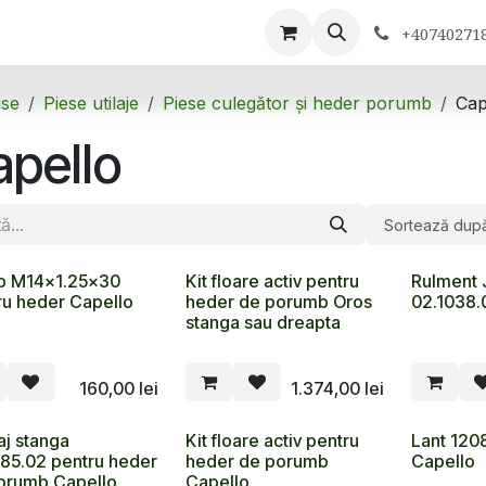
ontactează-ne
+40740271
se
Piese utilaje
Piese culegător și heder porumb
Cap
pello
Sortează dup
b M14x1.25x30
Kit floare activ pentru
Rulment
ru heder Capello
heder de porumb Oros
02.1038.
stanga sau dreapta
160,00
lei
1.374,00
lei
aj stanga
Kit floare activ pentru
Lant 120
185.02 pentru heder
heder de porumb
Capello
orumb Capello
Capello