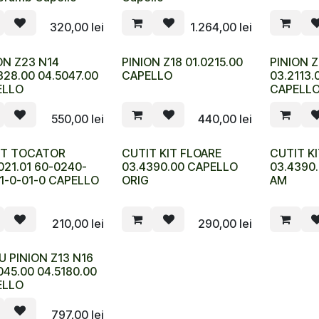
320,00
lei
1.264,00
lei
ON Z23 N14
PINION Z18 01.0215.00
PINION Z
328.00 04.5047.00
CAPELLO
03.2113.
ELLO
CAPELL
550,00
lei
440,00
lei
IT TOCATOR
CUTIT KIT FLOARE
CUTIT K
021.01 60-0240-
03.4390.00 CAPELLO
03.4390
1-0-01-0 CAPELLO
ORIG
AM
S
210,00
lei
290,00
lei
U PINION Z13 N16
045.00 04.5180.00
ELLO
797,00
lei