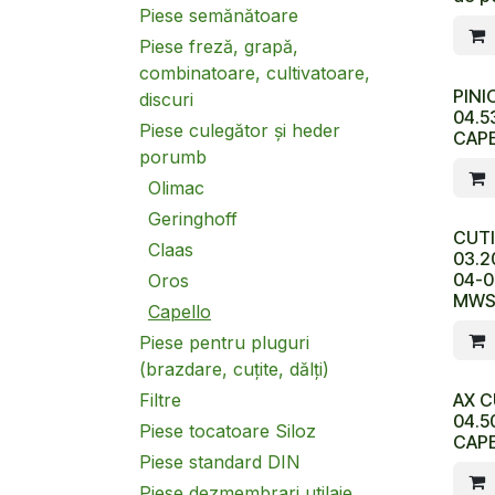
Piese semănătoare
Piese freză, grapă,
combinatoare, cultivatoare,
PINI
discuri
04.5
Piese culegător și heder
CAP
porumb
Olimac
Geringhoff
CUT
Claas
03.2
04-0
Oros
MW
Capello
Piese pentru pluguri
(brazdare, cuțite, dălți)
Filtre
AX C
04.5
Piese tocatoare Siloz
CAP
Piese standard DIN
Piese dezmembrari utilaje