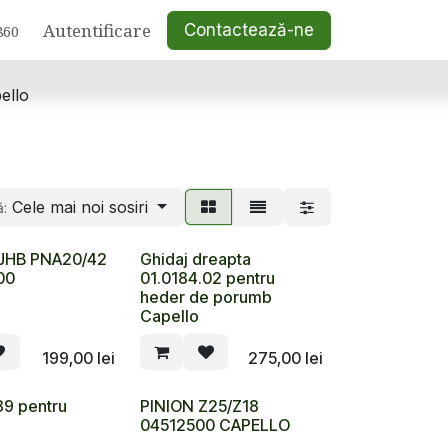
Autentificare
Contactează-ne
860
ello
Cele mai noi sosiri
ă:
 JHB PNA20/42
Ghidaj dreapta
00
01.0184.02 pentru
heder de porumb
Capello
199,00
lei
275,00
lei
89 pentru
PINION Z25/Z18
04512500 CAPELLO