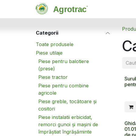
Sari la conținut
Magazin
C
Produ
Categorii
Ca
Toate produsele
Piese utilaje
Piese pentru balotiere
(prese)
Piese tractor
Suru
pent
Piese pentru combine
agricole
Piese greble, tocătoare și
cositori
Piese instalatii erbicidat,
Ghid
remorci gunoi și mașini de
01.0
împrăștiat îngrășăminte
de p