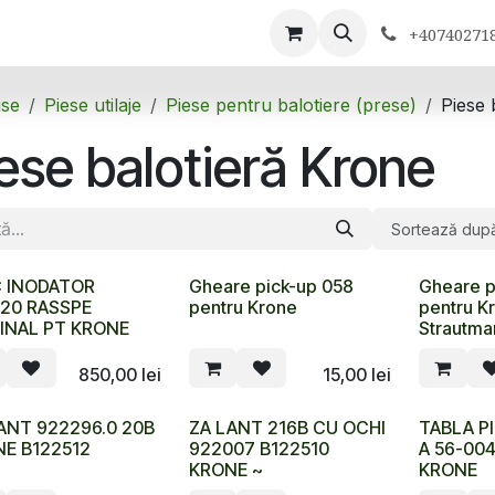
ontactează-ne
+40740271
se
Piese utilaje
Piese pentru balotiere (prese)
Piese 
ese balotieră Krone
Sortează dup
C INODATOR
Gheare pick-up 058
Gheare p
20 RASSPE
pentru Krone
pentru K
INAL PT KRONE
Strautma
850,00
lei
15,00
lei
ANT 922296.0 20B
ZA LANT 216B CU OCHI
TABLA PI
E B122512
922007 B122510
A 56-004
KRONE ~
KRONE