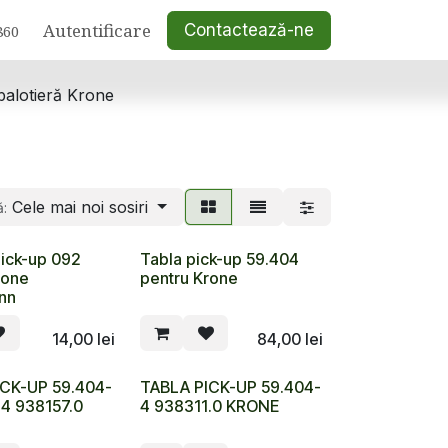
Autentificare
Contactează-ne
860
balotieră Krone
Cele mai noi sosiri
ă:
ick-up 092
Tabla pick-up 59.404
rone
pentru Krone
nn
14,00
lei
84,00
lei
CK-UP 59.404-
TABLA PICK-UP 59.404-
4 938157.0
4 938311.0 KRONE