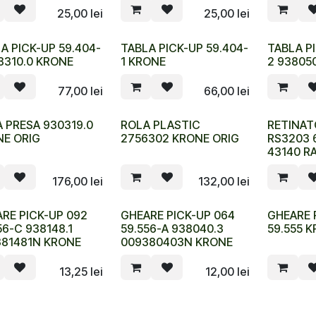
25,00
lei
25,00
lei
A PICK-UP 59.404-
TABLA PICK-UP 59.404-
TABLA PI
8310.0 KRONE
1 KRONE
2 93805
77,00
lei
66,00
lei
 PRESA 930319.0
ROLA PLASTIC
RETINAT
E ORIG
2756302 KRONE ORIG
RS3203 
43140 R
176,00
lei
132,00
lei
RE PICK-UP 092
GHEARE PICK-UP 064
GHEARE 
56-C 938148.1
59.556-A 938040.3
59.555 
381481N KRONE
009380403N KRONE
13,25
lei
12,00
lei