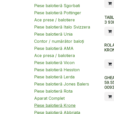
Piese balotieră Sgorbati
Piese balotieră Pottinger
TABL
Ace prese / balotiere
3 93
Piese balotieră Italo Svizzera
Piese balotieră Unia
Contor / numărător baloți
ROLA
Piese balotieră AMA
KRON
Ace presa / balotiera
Piese balotieră Vicon
Piese balotieră Hesston
Piese balotieră Lerda
GHEA
59.5
Piese balotieră Jones Balers
009
Piese balotieră Rota
Aparat Complet
Piese balotieră Krone
Piese balotieră Abbriata