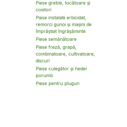
Piese greble, tocătoare și
cositori
Piese instalatii erbicidat,
remorci gunoi și mașini de
împrăștiat îngrășăminte
Piese semănătoare
Piese freză, grapă,
combinatoare, cultivatoare,
discuri
Piese culegător și heder
porumb
Piese pentru pluguri
(brazdare, cuțite, dălți)
Filtre
Piese tocatoare Siloz
Piese standard DIN
Piese dezmembrari utilaje