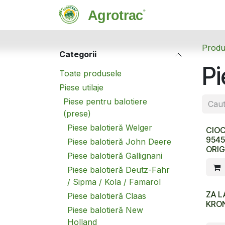
Sari la conținut
Magazin
C
Produ
Categorii
Pi
Toate produsele
Piese utilaje
Piese pentru balotiere
(prese)
Piese balotieră Welger
CIO
9545
Piese balotieră John Deere
ORIG
Piese balotieră Gallignani
Piese balotieră Deutz-Fahr
/ Sipma / Kola / Famarol
ZA L
Piese balotieră Claas
KRON
Piese balotieră New
Holland