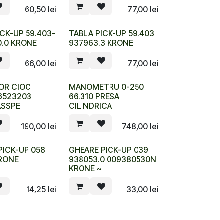
60,50
lei
77,00
lei
CK-UP 59.403-
TABLA PICK-UP 59.403
0.0 KRONE
937963.3 KRONE
66,00
lei
77,00
lei
OR CIOC
MANOMETRU 0-250
6523203
66.310 PRESA
ASSPE
CILINDRICA
190,00
lei
748,00
lei
PICK-UP 058
GHEARE PICK-UP 039
KRONE
938053.0 009380530N
KRONE ~
14,25
lei
33,00
lei