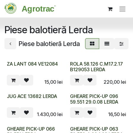
Sari la conținut
Piese balotieră Lerda
Piese balotieră Lerda
ZA LANT 084 VE12084
ROLA 58.126 C.M17.2.17
B129053 LERDA
15,00
lei
220,00
lei
JUG ACE 13682 LERDA
GHEARE PICK-UP 096
59.551 29.0.08 LERDA
1.430,00
lei
16,50
lei
GHEARE PICK-UP 066
GHEARE PICK-UP 063