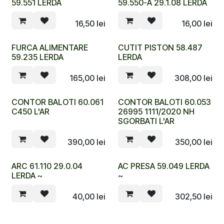
59.551 LERDA
59.550-A 29.1.08 LERDA
16,50
lei
16,00
lei
FURCA ALIMENTARE
CUTIT PISTON 58.487
59.235 LERDA
LERDA
165,00
lei
308,00
lei
CONTOR BALOTI 60.061
CONTOR BALOTI 60.053
C450 L'AR
26995 1111/2020 NH
SGORBATI L'AR
390,00
lei
350,00
lei
ARC 61.110 29.0.04
AC PRESA 59.049 LERDA
LERDA ~
~
40,00
lei
302,50
lei