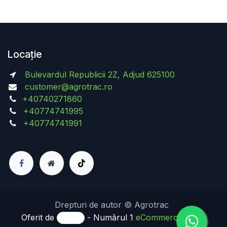
Locație
Bulevardul Republicii 2Z, Adjud 625100
customer@agrotrac.ro
+40740271860
+40774741995
+40774741991
Drepturi de autor © Agrotrac
Oferit de
- Numărul 1
eCommerce Open