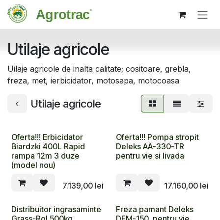
Sari la conținut
Utilaje agricole
Uilaje agricole de inalta calitate; cositoare, grebla,
freza, met, ierbicidator, motosapa, motocoasa
Utilaje agricole
Oferta!!! Erbicidator
Oferta!!! Pompa stropit
Biardzki 400L Rapid
Deleks AA-330-TR
rampa 12m 3 duze
pentru vie si livada
(model nou)
7.139,00
lei
17.160,00
lei
Distribuitor ingrasaminte
Freza pamant Deleks
Grass-Rol 500kg
DFM-150, pentru vie,