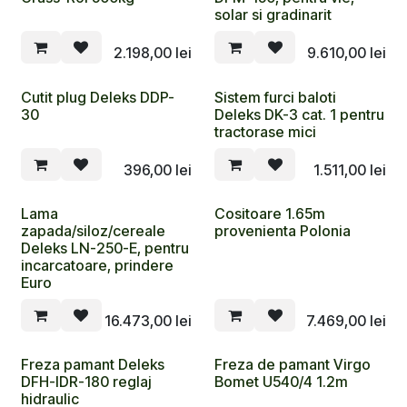
solar si gradinarit
2.198,00
lei
9.610,00
lei
Cutit plug Deleks DDP-
Sistem furci baloti
30
Deleks DK-3 cat. 1 pentru
tractorase mici
396,00
lei
1.511,00
lei
Lama
Cositoare 1.65m
zapada/siloz/cereale
provenienta Polonia
Deleks LN-250-E, pentru
incarcatoare, prindere
Euro
16.473,00
lei
7.469,00
lei
Freza pamant Deleks
Freza de pamant Virgo
DFH-IDR-180 reglaj
Bomet U540/4 1.2m
hidraulic