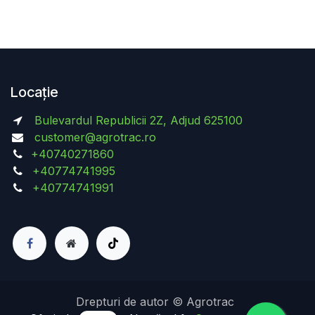
Locație
Bulevardul Republicii 2Z, Adjud 625100
customer@agrotrac.ro
+40740271860
+40774741995
+40774741991
Drepturi de autor © Agrotrac