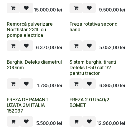
15.000,00
lei
9.500,00
lei
Remorcă pulverizare
Freza rotativa second
Northstar 231L cu
hand
pompa electrica
6.370,00
lei
5.052,00
lei
Burghiu Deleks diametrul
Sistem burghiu tiranti
200mm
Deleks L-50 cat.1/2
pentru tractor
1.785,00
lei
6.865,00
lei
FREZA DE PAMANT
FREZA 2.0 U540/2
UZATA 3M ITALIA
BOMET
152037
5.500,00
lei
12.960,00
lei