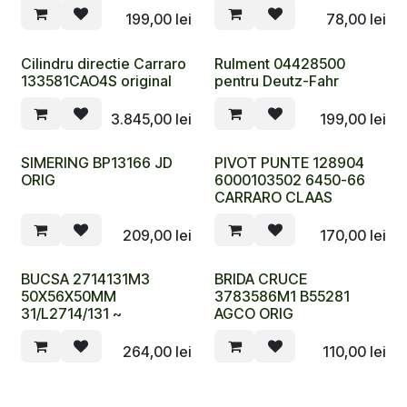
199,00
lei
78,00
lei
Cilindru directie Carraro
Rulment 04428500
133581CAO4S original
pentru Deutz-Fahr
3.845,00
lei
199,00
lei
SIMERING BP13166 JD
PIVOT PUNTE 128904
ORIG
6000103502 6450-66
CARRARO CLAAS
209,00
lei
170,00
lei
BUCSA 2714131M3
BRIDA CRUCE
50X56X50MM
3783586M1 B55281
31/L2714/131 ~
AGCO ORIG
264,00
lei
110,00
lei