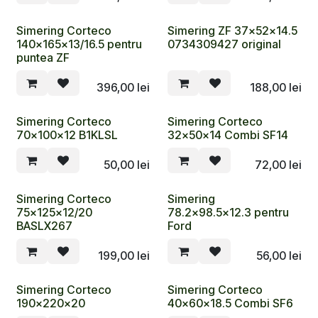
Simering Corteco
Simering ZF 37x52x14.5
140x165x13/16.5 pentru
0734309427 original
puntea ZF
396,00
lei
188,00
lei
Simering Corteco
Simering Corteco
70x100x12 B1KLSL
32x50x14 Combi SF14
50,00
lei
72,00
lei
Simering Corteco
Simering
75x125x12/20
78.2x98.5x12.3 pentru
BASLX267
Ford
199,00
lei
56,00
lei
Simering Corteco
Simering Corteco
190x220x20
40x60x18.5 Combi SF6