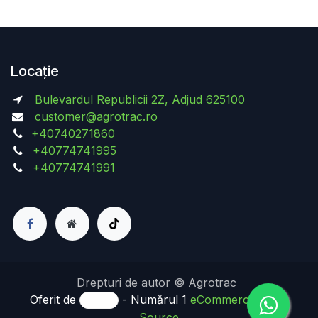
Locație
Bulevardul Republicii 2Z, Adjud 625100
customer@agrotrac.ro
+40740271860
+40774741995
+40774741991
Drepturi de autor © Agrotrac
Oferit de
- Numărul 1
eCommerce Open
Source