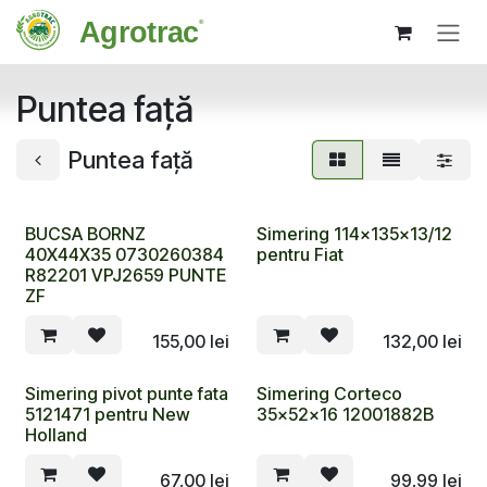
Sari la conținut
Puntea față
Puntea față
BUCSA BORNZ
Simering 114x135x13/12
40X44X35 0730260384
pentru Fiat
R82201 VPJ2659 PUNTE
ZF
155,00
lei
132,00
lei
Simering pivot punte fata
Simering Corteco
5121471 pentru New
35x52x16 12001882B
Holland
67,00
lei
99,99
lei