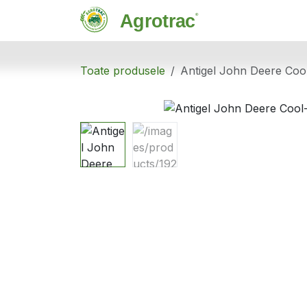
Sari la conținut
Magazin
C
Toate produsele
Antigel John Deere Cool