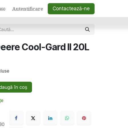
Autentificare
Contactează-ne
860
eere Cool-Gard II 20L
cluse
augă în coș
țe
30