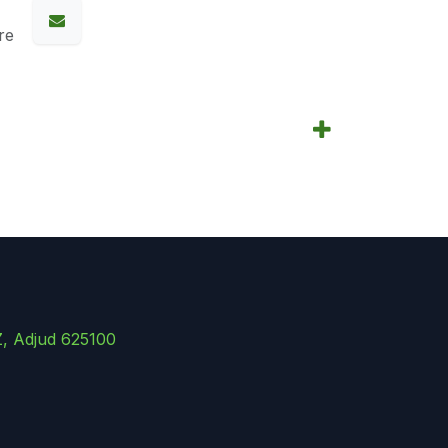
re
Z, Adjud 625100