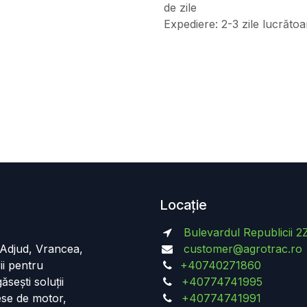
de zile
Expediere: 2-3 zile lucrătoa
Locație
Bulevardul Republicii 2
n Adjud, Vrancea,
customer@agrotrac.ro
ii pentru
+40740271860
ăsești soluții
+40774741995
iese de motor,
+40774741991