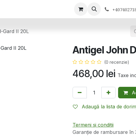
ontactează-ne
+40740271
-Gard II 20L
Antigel John D
(0 recenzie)
468,00
lei
Taxe in
Ad
Adaugă la lista de dorin
Termeni și condiții
Garanție de rambursare în 