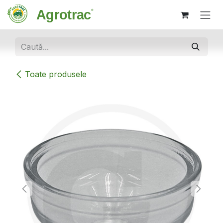
Sari la conținut
Toate produsele