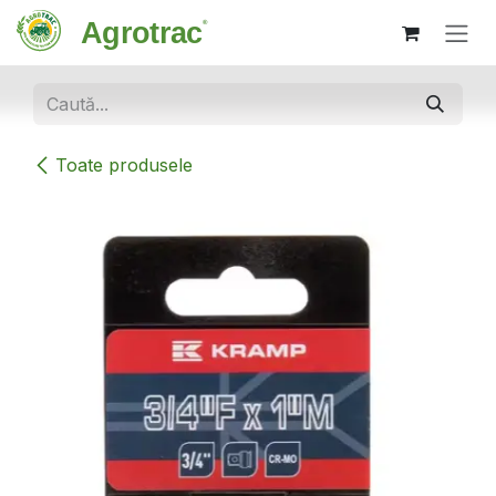
Sari la conținut
Toate produsele