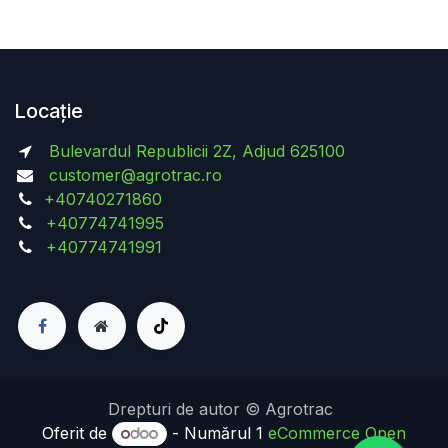
Locație
Bulevardul Republicii 2Z, Adjud 625100
customer@agrotrac.ro
+40740271860
+40774741995
+40774741991
Drepturi de autor © Agrotrac
Oferit de
- Numărul 1
eCommerce Open