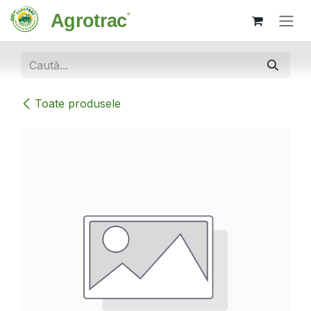
Sari la conținut
Toate produsele