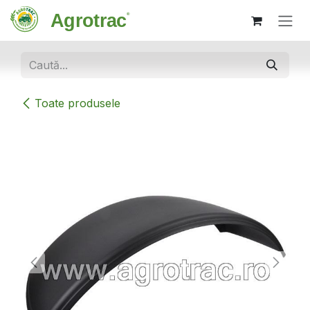
Sari la conținut
Toate produsele