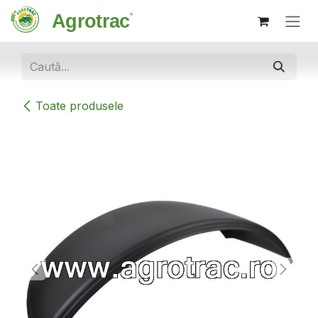
Sari la conținut
Toate produsele