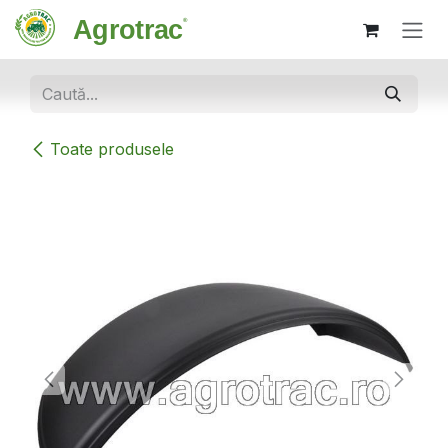
Sari la conținut
Toate produsele