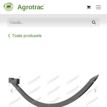
Sari la conținut
Toate produsele