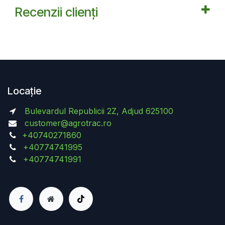
Recenzii clienți
Locație
Bulevardul Republicii 2Z, Adjud 625100
customer@agrotrac.ro
+40740271860
+40774741995
+40774741991