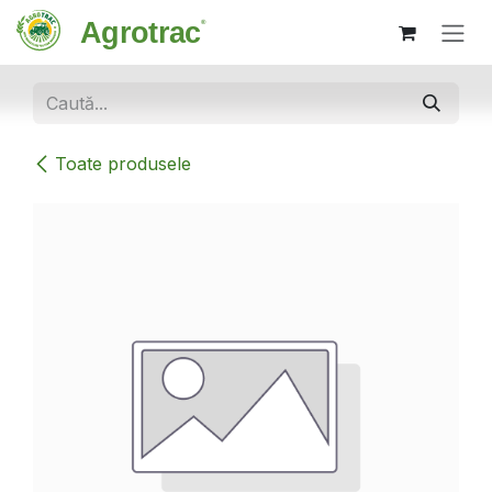
Sari la conținut
Toate produsele