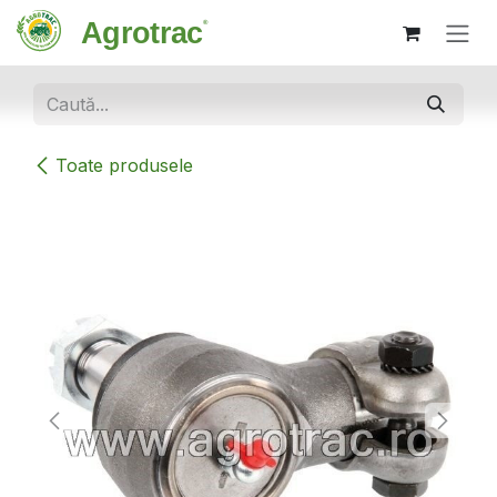
Sari la conținut
Toate produsele