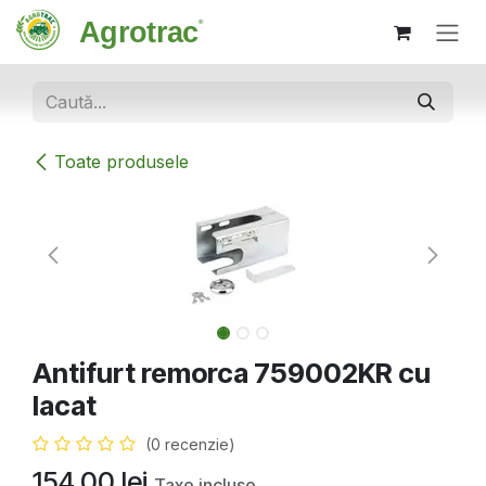
Sari la conținut
Toate produsele
Antifurt remorca 759002KR cu
lacat
(0 recenzie)
154,00
lei
Taxe incluse