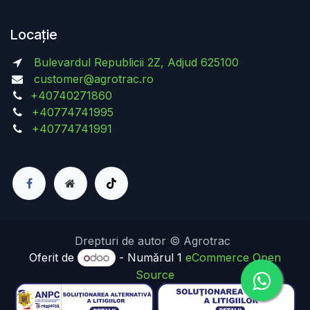
Locație
Bulevardul Republicii 2Z, Adjud 625100
customer@agrotrac.ro
+40740271860
+40774741995
+40774741991
Drepturi de autor © Agrotrac
Oferit de
- Numărul 1
eCommerce Open
Source