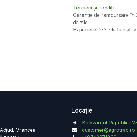
Termeni și condiții
Garanție de rambursare în 
de zile
Expediere: 2-3 zile lucrătoa
Locație
Bulevardul Republicii 2
n Adjud, Vrancea,
customer@agrotrac.ro