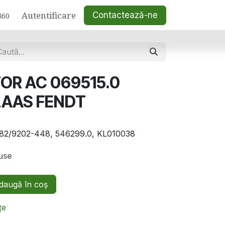
Autentificare
Contactează-ne
860
OR AC 069515.0
LAAS FENDT
1, 82/9202-448, 546299.0, KL010038
luse
augă în coș
țe