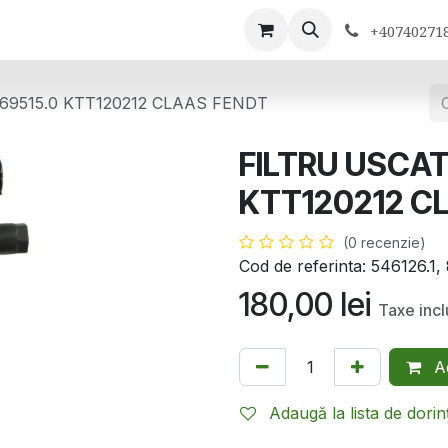
ontactează-ne
+40740271
69515.0 KTT120212 CLAAS FENDT
FILTRU USCAT
KTT120212 C
(0 recenzie)
Cod de referinta: 546126.
180,00
lei
Taxe inc
Ad
Adaugă la lista de dorin