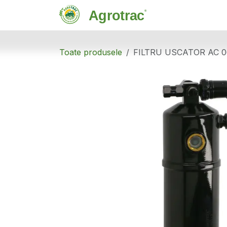
Sari la conținut
Magazin
C
Toate produsele
FILTRU USCATOR AC 0