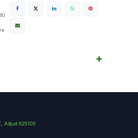
30
re
Z, Adjud 625100