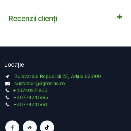
Recenzii clienți
Locație
Bulevardul Republicii 2Z, Adjud 625100
customer@agrotrac.ro
+40740271860
+40774741995
+40774741991