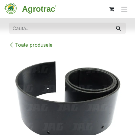
Sari la conținut
Toate produsele