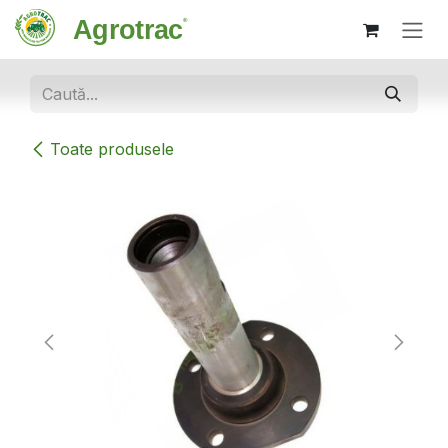
Sari la conținut
Toate produsele