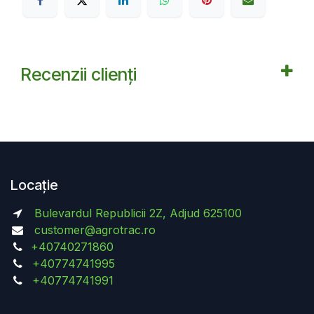
Recenzii clienți
Locație
Bulevardul Republicii 2Z, Adjud 625100
customer@agrotrac.ro
+40740271860
+40774741995
+40774741991