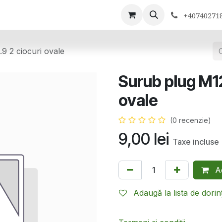
ontactează-ne
+40740271
9 2 ciocuri ovale
Surub plug M1
ovale
(0 recenzie)
9,00
lei
Taxe incluse
Ad
Adaugă la lista de dorin