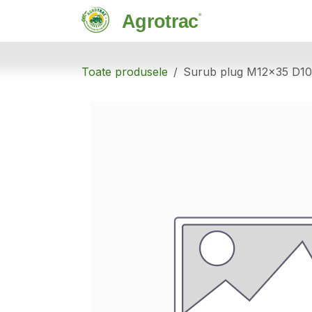
Sari la conținut
Magazin
C
Toate produsele
Surub plug M12x35 D10.