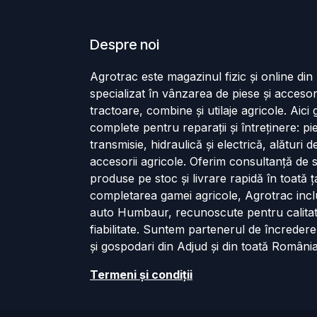
Despre noi
Agrotrac este magazinul fizic și online di
specializat în vânzarea de piese și accesor
tractoare, combine și utilaje agricole. Aici g
complete pentru reparații și întreținere: p
transmisie, hidraulică și electrică, alături 
accesorii agricole. Oferim consultanță de s
produse pe stoc și livrare rapidă în toată ț
completarea gamei agricole, Agrotrac incl
auto Humbaur, recunoscute pentru calita
fiabilitate. Suntem partenerul de încredere
și gospodari din Adjud și din toată România
Termeni și cond​iții