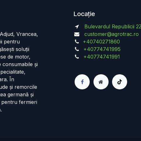
Locație
Bulevardul Republicii 2
n Adjud, Vrancea,
customer@agrotrac.ro
ii pentru
+40740271860
ăsești soluții
+40774741995
iese de motor,
+40774741991
de consumabile și
pecialitate,
ara. În
ude și remorcile
tea germană și
 pentru fermieri
.