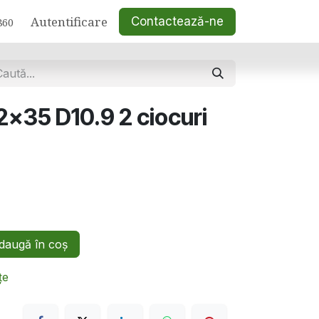
Autentificare
Contactează-ne
860
2x35 D10.9 2 ciocuri
augă în coș
țe