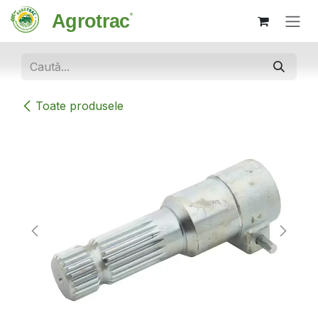
Sari la conținut
Toate produsele