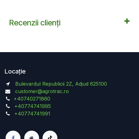
Recenzii clienți
Locație
Bulevardul Republicii 2Z, Adjud 625100
customer@agrotrac.ro
+40740271860
+40774741995
+40774741991