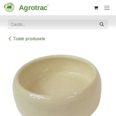
Sari la conținut
Toate produsele