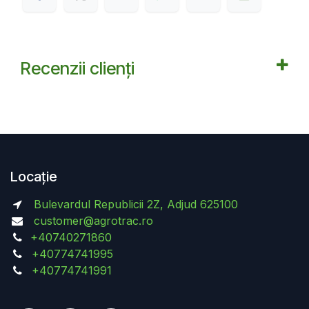
Recenzii clienți
Locație
Bulevardul Republicii 2Z, Adjud 625100
customer@agrotrac.ro
+40740271860
+40774741995
+40774741991