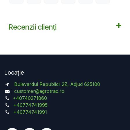
Recenzii clienți
Locație
Bulevardul Republicii 2Z, Adjud 625100
customer@agrotrac.ro
+40740271860
+40774741995
+40774741991