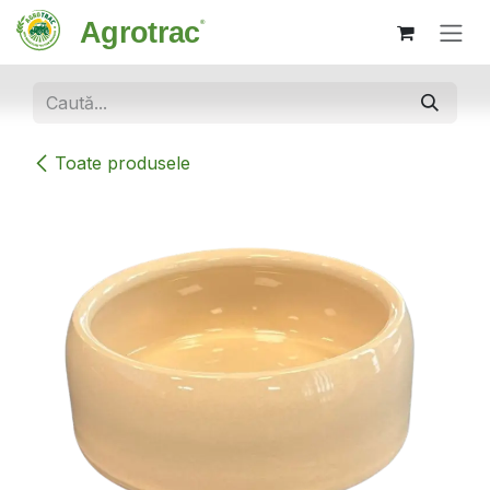
Sari la conținut
Toate produsele