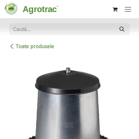
Sari la conținut
Toate produsele