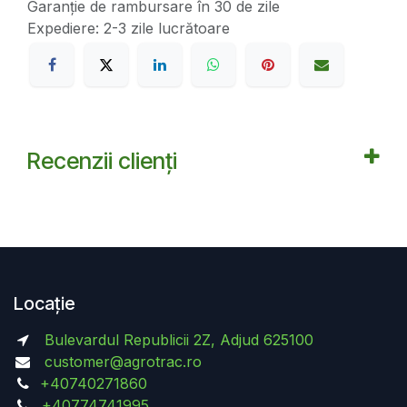
Garanție de rambursare în 30 de zile
Expediere: 2-3 zile lucrătoare
Recenzii clienți
Locație
Bulevardul Republicii 2Z, Adjud 625100
customer@agrotrac.ro
+40740271860
+40774741995