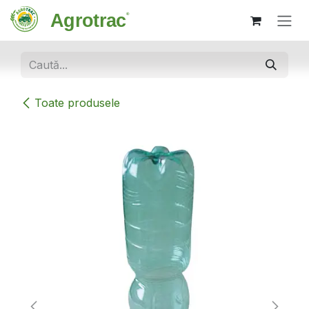
Sari la conținut
Toate produsele