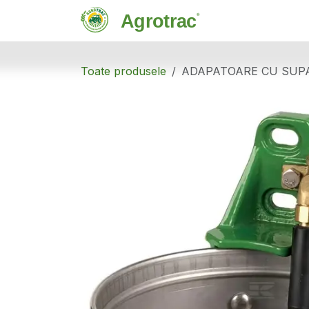
Sari la conținut
Magazin
C
Toate produsele
ADAPATOARE CU SUPA