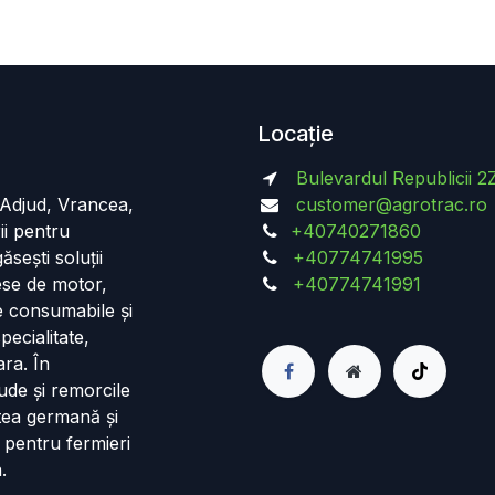
Locație
Bulevardul Republicii 2
n Adjud, Vrancea,
customer@agrotrac.ro
ii pentru
+40740271860
ăsești soluții
+40774741995
iese de motor,
+40774741991
de consumabile și
pecialitate,
ara. În
ude și remorcile
tea germană și
 pentru fermieri
.