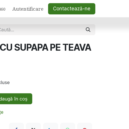
Autentificare
Contactează-ne
860
CU SUPAPA PE TEAVA
cluse
augă în coș
țe