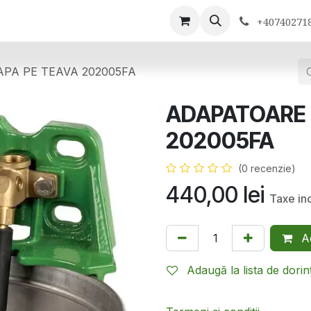
ontactează-ne
+40740271
PA PE TEAVA 202005FA
ADAPATOARE 
202005FA
(0 recenzie)
440,00
lei
Taxe in
Ad
Adaugă la lista de dorin