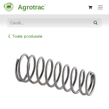
Sari la conținut
Toate produsele