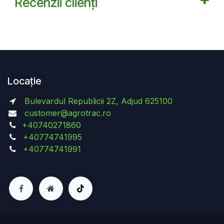
Recenzii clienți
Locație
Bulevardul Republicii 2Z, Adjud 625100
customer@agrotrac.ro
+40740271860
+40774741995
+40774741991