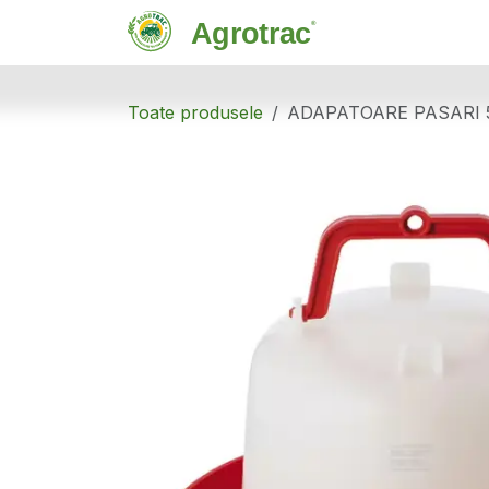
Sari la conținut
Magazin
C
Toate produsele
ADAPATOARE PASARI 5