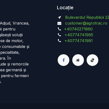
Locație
Bulevardul Republicii 2
n Adjud, Vrancea,
customer@agrotrac.ro
ii pentru
+40740271860
ăsești soluții
+40774741995
iese de motor,
+40774741991
de consumabile și
pecialitate,
ara. În
ude și remorcile
tea germană și
 pentru fermieri
.