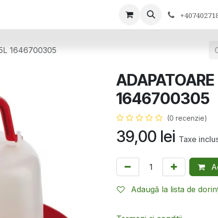
ontactează-ne
+40740271
L 1646700305
ADAPATOARE 
1646700305
(0 recenzie)
39,00
lei
Taxe inclu
Ad
Adaugă la lista de dorin