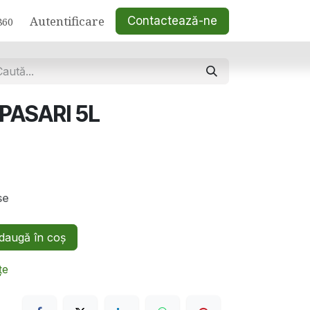
Autentificare
Contactează-ne
860
PASARI 5L
se
augă în coș
țe