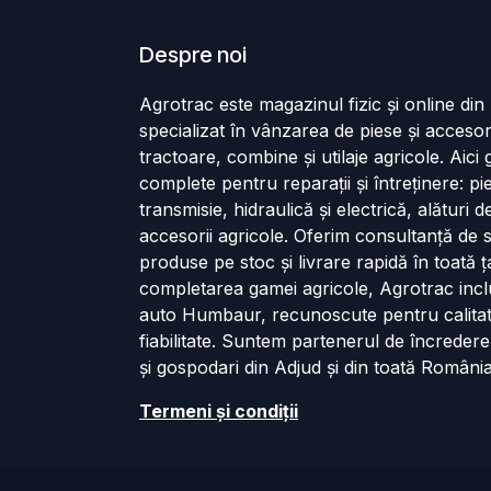
Despre noi
Agrotrac este magazinul fizic și online di
specializat în vânzarea de piese și accesor
tractoare, combine și utilaje agricole. Aici g
complete pentru reparații și întreținere: p
transmisie, hidraulică și electrică, alături 
accesorii agricole. Oferim consultanță de s
produse pe stoc și livrare rapidă în toată ț
completarea gamei agricole, Agrotrac incl
auto Humbaur, recunoscute pentru calita
fiabilitate. Suntem partenerul de încredere
și gospodari din Adjud și din toată România
Termeni și cond​iții