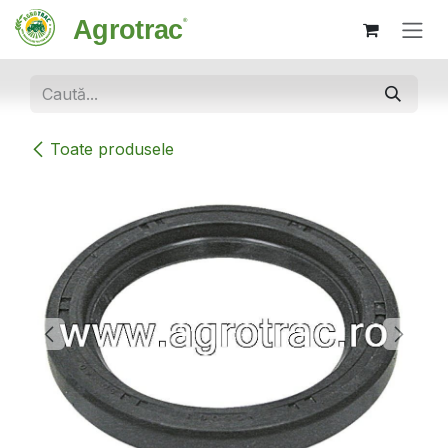
Sari la conținut
Toate produsele