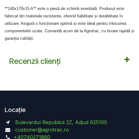
**140x170x15 A**
este o piesă de schimb esențială. Produsul este
fabricat din materiale rezistente, oferind fiabilitate și durabilitate în
utilizare. Asigură o funcționare optimă și este ideal pentru înlocuirea
componentelor uzate. Comandă acum de la Agrotrac, cu livrare rapidă și
garanția calității.
Recenzii clienți
Locație
Bulevardul Republicii 2Z, Adjud 625100
customer@agrotrac.ro
+40740271860