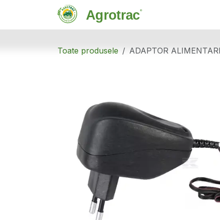
Sari la conținut
Magazin
C
Toate produsele
ADAPTOR ALIMENTARE