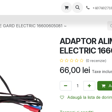
ontactează-ne
+40740271
 GARD ELECTRIC 16600605081 ~
ADAPTOR ALI
ELECTRIC 16
(0 recenzie)
66,00
lei
Taxe inclu
Ad
Adaugă la lista de dorin