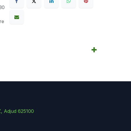
30
re
Z, Adjud 625100