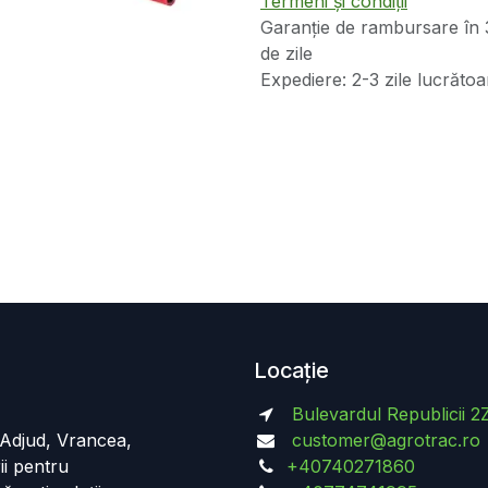
Termeni și condiții
Garanție de rambursare în 
de zile
Expediere: 2-3 zile lucrătoa
Locație
Bulevardul Republicii 2
n Adjud, Vrancea,
customer@agrotrac.ro
ii pentru
+40740271860