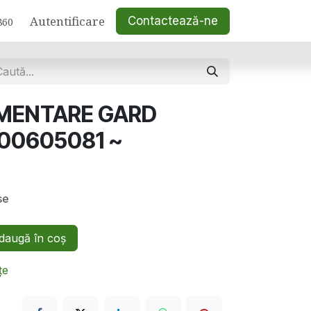
Autentificare
Contactează-ne
860
MENTARE GARD
600605081 ~
se
augă în coș
țe