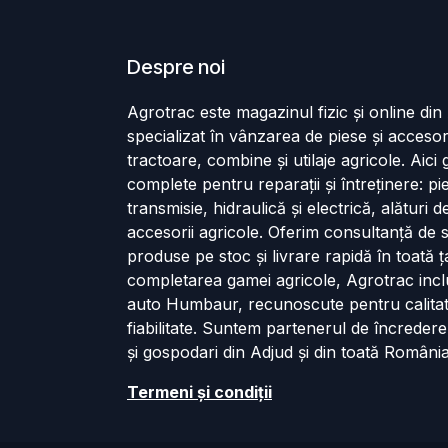
Despre noi
Agrotrac este magazinul fizic și online di
specializat în vânzarea de piese și accesor
tractoare, combine și utilaje agricole. Aici g
complete pentru reparații și întreținere: p
transmisie, hidraulică și electrică, alături 
accesorii agricole. Oferim consultanță de s
produse pe stoc și livrare rapidă în toată ț
completarea gamei agricole, Agrotrac incl
auto Humbaur, recunoscute pentru calita
fiabilitate. Suntem partenerul de încredere
și gospodari din Adjud și din toată România
Termeni și cond​iții