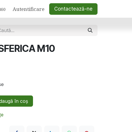
Autentificare
Contactează-ne
860
SFERICA M10
se
augă în coș
țe