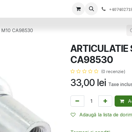
ontactează-ne
+40740271
 M10 CA98530
ARTICULATIE 
CA98530
(0 recenzie)
33,00
lei
Taxe inclu
Ad
Adaugă la lista de dorin