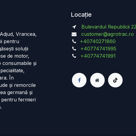
Locație
Bulevardul Republicii 2
n Adjud, Vrancea,
customer@agrotrac.ro
ii pentru
+40740271860
ăsești soluții
+40774741995
iese de motor,
+40774741991
de consumabile și
pecialitate,
ara. În
ude și remorcile
tea germană și
 pentru fermieri
.