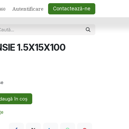
Autentificare
Contactează-ne
860
SIE 1.5X15X100
se
augă în coș
țe