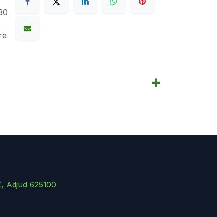
30
re
Z, Adjud 625100