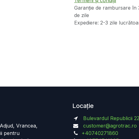
Termeni și condiții
Garanție de rambursare în 
de zile
Expediere: 2-3 zile lucrătoa
Locație
Bulevardul Republicii 2
n Adjud, Vrancea,
customer@agrotrac.ro
ii pentru
+40740271860