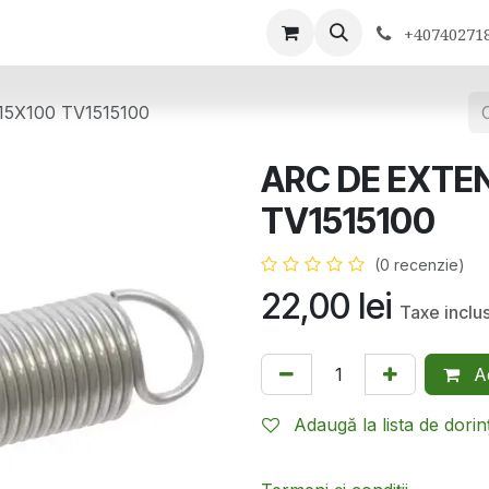
ontactează-ne
+40740271
15X100 TV1515100
ARC DE EXTEN
TV1515100
(0 recenzie)
22,00
lei
Taxe inclu
Ad
Adaugă la lista de dorin