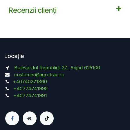
Recenzii clienți
Locație
Bulevardul Republicii 2Z, Adjud 625100
customer@agrotrac.ro
+40740271860
+40774741995
+40774741991