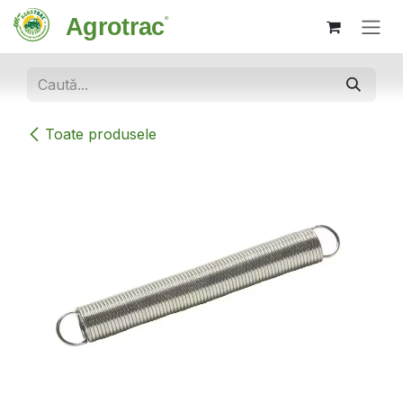
Sari la conținut
Toate produsele