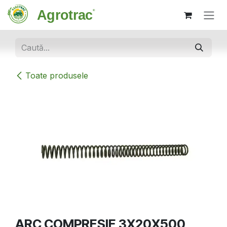
Sari la conținut
Toate produsele
ARC COMPRESIE 3X20X500