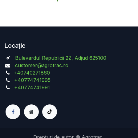
Locație
Bulevardul Republicii 2Z, Adjud 625100
customer@agrotrac.ro
+40740271860
+40774741995
+40774741991
Drepturi de autor © Agrotrac