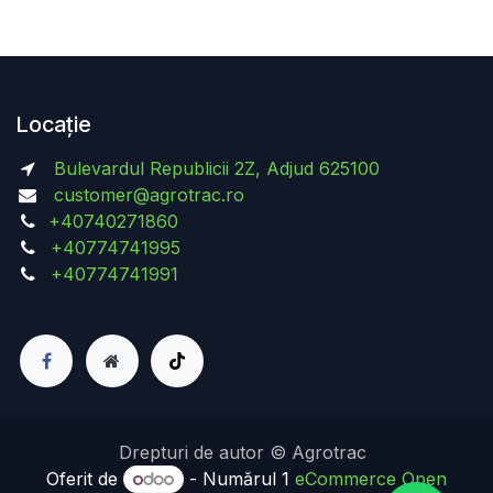
Locație
Bulevardul Republicii 2Z, Adjud 625100
customer@agrotrac.ro
+40740271860
+40774741995
+40774741991
Drepturi de autor © Agrotrac
Oferit de
- Numărul 1
eCommerce Open