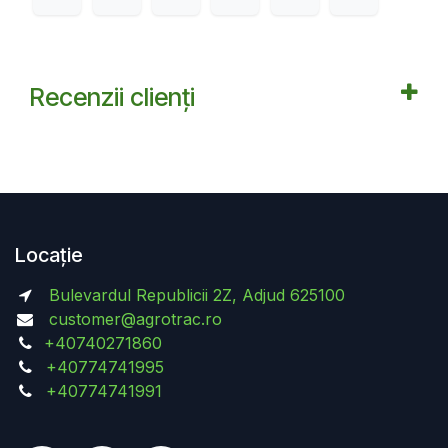
Recenzii clienți
Locație
Bulevardul Republicii 2Z, Adjud 625100
customer@agrotrac.ro
+40740271860
+40774741995
+40774741991