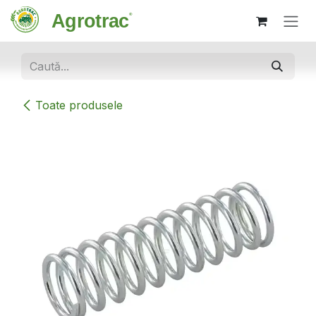
Sari la conținut
Toate produsele