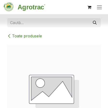
Sari la conținut
Toate produsele