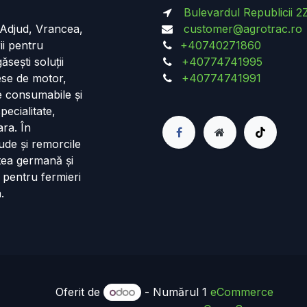
Bulevardul Republicii 2
n Adjud, Vrancea,
customer@agrotrac.ro
ii pentru
+40740271860
ăsești soluții
+40774741995
iese de motor,
+40774741991
de consumabile și
pecialitate,
ara. În
ude și remorcile
tea germană și
 pentru fermieri
.
Oferit de
- Numărul 1
eCommerce