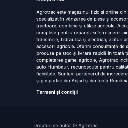
Agrotrac este magazinul fizic și online di
specializat în vânzarea de piese și accesor
tractoare, combine și utilaje agricole. Aici g
complete pentru reparații și întreținere: p
transmisie, hidraulică și electrică, alături 
accesorii agricole. Oferim consultanță de s
produse pe stoc și livrare rapidă în toată ț
completarea gamei agricole, Agrotrac incl
auto Humbaur, recunoscute pentru calita
fiabilitate. Suntem partenerul de încredere
și gospodari din Adjud și din toată România
Termeni și cond​iții
Drepturi de autor © Agrotrac