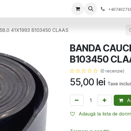
ontactează-ne
+40740271
8.0 41X1993 B103450 CLAAS
BANDA CAUCI
B103450 CLA
(0 recenzie)
55,00
lei
Taxe inclu
Ad
Adaugă la lista de dorin