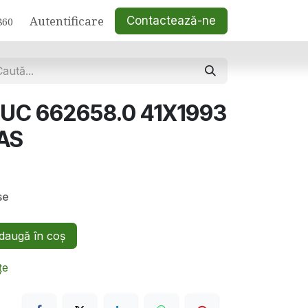
Autentificare
Contactează-ne
860
UC 662658.0 41X1993
AS
se
augă în coș
țe