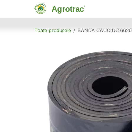
Sari la conținut
Magazin
C
Toate produsele
BANDA CAUCIUC 66265