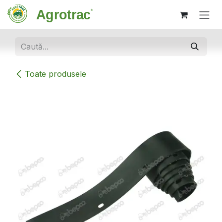
Sari la conținut
Toate produsele