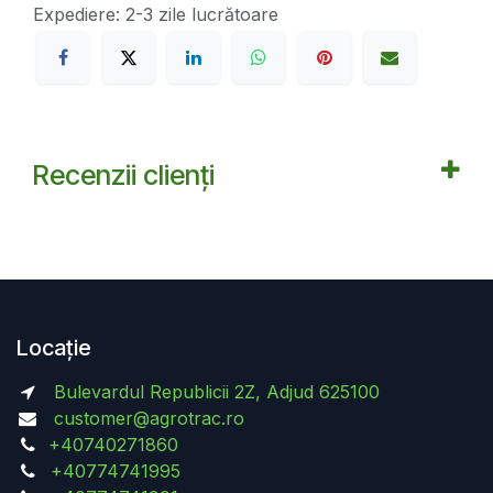
Expediere: 2-3 zile lucrătoare
Recenzii clienți
Locație
Bulevardul Republicii 2Z, Adjud 625100
customer@agrotrac.ro
+40740271860
+40774741995