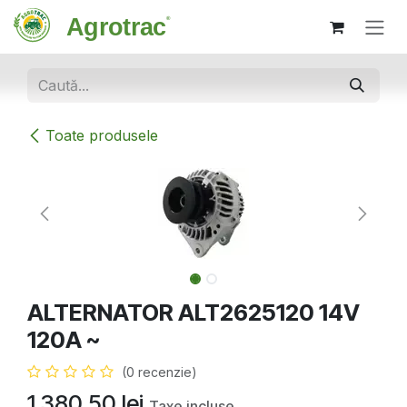
Sari la conținut
Toate produsele
ALTERNATOR ALT2625120 14V
120A ~
(0 recenzie)
1.380,50
lei
Taxe incluse