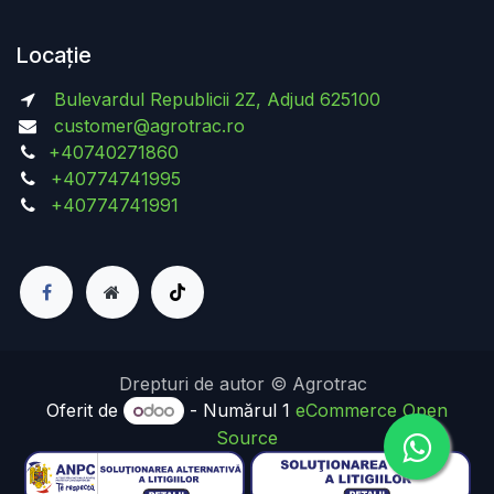
Locație
Bulevardul Republicii 2Z, Adjud 625100
customer@agrotrac.ro
+40740271860
+40774741995
+40774741991
Drepturi de autor © Agrotrac
Oferit de
- Numărul 1
eCommerce Open
Source